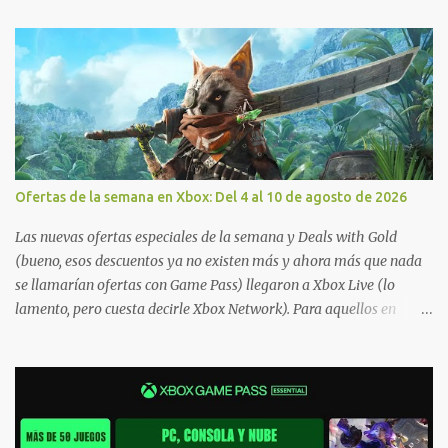
Ofertas de la semana en Xbox: Del 4 al 10 de agosto de 2026
Las nuevas ofertas especiales de la semana y Deals with Gold
(bueno, esos descuentos ya no existen más y ahora más que nada
se llamarían ofertas con Game Pass) llegaron a Xbox Live (lo
lamento, pero cuesta decirle Xbox Network). Para aquellos en
Windows 10/11, varios de los juegos que están de oferta también
cuentan con soporte para Xbox Play Anywhere, lo que nos permite
jugarlos y mantener un progreso compartido en Windows PC y
Xbox, y tenemos un listado de juegos compatibles por acá . ¿Aún
necesitas una mano con las compras? Tenemos un tutorial extenso