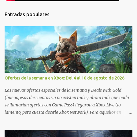
Entradas populares
Ofertas de la semana en Xbox: Del 4 al 10 de agosto de 2026
Las nuevas ofertas especiales de la semana y Deals with Gold
(bueno, esos descuentos ya no existen más y ahora más que nada
se llamarían ofertas con Game Pass) llegaron a Xbox Live (lo
lamento, pero cuesta decirle Xbox Network). Para aquellos en
Windows 10/11, varios de los juegos que están de oferta también
cuentan con soporte para Xbox Play Anywhere, lo que nos permite
jugarlos y mantener un progreso compartido en Windows PC y