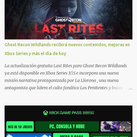
Xbox, y tenemos un listado de juegos compatibles por acá . ¿Aún
necesitas una mano con las compras? Tenemos un tutorial extenso
o en vídeo para que se quiten todas las dudas generales de cómo
hacer compras en Xbox . Podes consultar un listado más completo
de promociones desde xbox.com. El post puede tener
actualizaciones regulares o cambios ante cualquier error. Ofertas
Ghost Recon Wildlands recibirá nuevos contenidos, mejoras en
- Argentina Ofertas - Chile Ofertas - Colombia Ofertas - México
Xbox Series y más el día de hoy
Ofertas - Estados Unidos Ofertas - España Todas las ofertas de
Xbox One también aplican a Xbox Series, a excepción de los jue...
La actualización gratuita Last Rites para Ghost Recon Wildlands
ya está disponible en Xbox Series X|S e incorpora una nueva
misión narrativa protagonizada por La Llorona , una nueva
antagonista que lidera el culto fanático Los Penitentes y busca
vengarse de quienes le hicieron daño en Bolivia. La actualización
también marca el retorno del icónico enfrentamiento contra el
Predator , uno de los desafíos más recordados por la comunidad,
junto con múltiples mejoras centradas en ampliar la libertad de
juego. Uno de los aspectos más importantes de Last Rites es la
gran cantidad de opciones de personalización incorporadas. Ahora