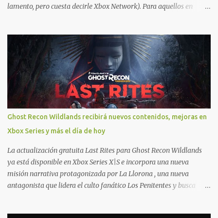
lamento, pero cuesta decirle Xbox Network). Para aquellos en
Windows 10/11, varios de los juegos que están de oferta también
cuentan con soporte para Xbox Play Anywhere, lo que nos permite
jugarlos y mantener un progreso compartido en Windows PC y
Xbox, y tenemos un listado de juegos compatibles por acá . ¿Aún
necesitas una mano con las compras? Tenemos un tutorial extenso
o en vídeo para que se quiten todas las dudas generales de cómo
hacer compras en Xbox . Podes consultar un listado más completo
de promociones desde xbox.com. El post puede tener
actualizaciones regulares o cambios ante cualquier error. Ofertas
Ghost Recon Wildlands recibirá nuevos contenidos, mejoras en
- Argentina Ofertas - Chile Ofertas - Colombia Ofertas - México
Xbox Series y más el día de hoy
Ofertas - Estados Unidos Ofertas - España Todas las ofertas de
Xbox One también aplican a Xbox Series, a excepción de los jue...
La actualización gratuita Last Rites para Ghost Recon Wildlands
ya está disponible en Xbox Series X|S e incorpora una nueva
misión narrativa protagonizada por La Llorona , una nueva
antagonista que lidera el culto fanático Los Penitentes y busca
vengarse de quienes le hicieron daño en Bolivia. La actualización
también marca el retorno del icónico enfrentamiento contra el