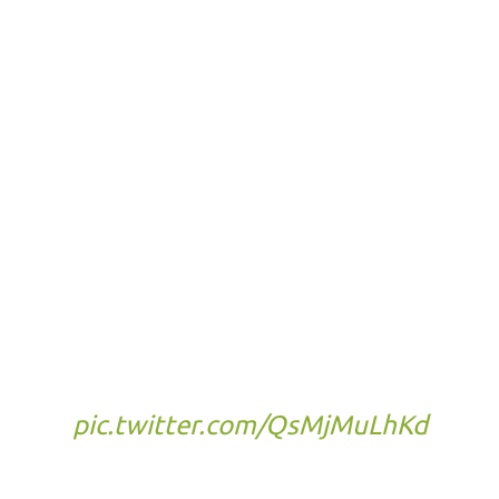
Launch Delay
Due to adjustments to the
physical release schedule for
the PlayStation®5 version of
Wandering Sword, we have
decided to change the
release date for the console
version from the originally
scheduled May 28, 2026, to
January 21, 2027.
We…
pic.twitter.com/QsMjMuLhKd
— Clouded Leopard