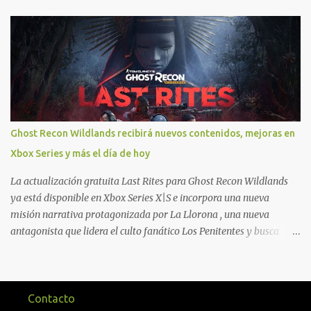
novedades una serie de ventajas para diferentes juegos free to play
que están en Xbox y PC, que van desde skins, desbloqueo de
personajes, paquetes de armas hasta emotes, monedas virtuales y
más para diferentes títulos. Todas estas ventajas se pueden
reclamar desde la sección de Game Pass o en tu aplicación de Xbox
yendo directamente a la pestaña de Game Pass. Essential también
ahora sumará el acceso a la Nube de Xbox, el cual nos permitite
jugar una pequeña porción de los juegos de la suscripción
Ghost Recon Wildlands recibirá nuevos contenidos, mejoras en
mediante xCloud y más de 600 juegos compatibles si es que los
Xbox Series y más el día de hoy
compramos previamente (con más títulos en camino a ser
compatibles con la función Transmite tu Propios Juegos). Pueden
La actualización gratuita Last Rites para Ghost Recon Wildlands
leer más...
ya está disponible en Xbox Series X|S e incorpora una nueva
misión narrativa protagonizada por La Llorona , una nueva
antagonista que lidera el culto fanático Los Penitentes y busca
vengarse de quienes le hicieron daño en Bolivia. La actualización
también marca el retorno del icónico enfrentamiento contra el
Predator , uno de los desafíos más recordados por la comunidad,
junto con múltiples mejoras centradas en ampliar la libertad de
Contacto