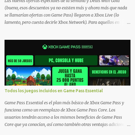
Las nuevas ofertas especiales de la semana y Deals with Gold
(bueno, esos descuentos ya no existen más y ahora más que nada
se llamarían ofertas con Game Pass) llegaron a Xbox Live (lo
lamento, pero cuesta decirle Xbox Network). Para aquellos en
Windows 10/11, varios de los juegos que están de oferta también
cuentan con soporte para Xbox Play Anywhere, lo que nos permite
jugarlos y mantener un progreso compartido en Windows PC y
Xbox, y tenemos un listado de juegos compatibles por acá . ¿Aún
necesitas una mano con las compras? Tenemos un tutorial extenso
o en vídeo para que se quiten todas las dudas generales de cómo
hacer compras en Xbox . Podes consultar un listado más completo
de promociones desde xbox.com. El post puede tener
actualizaciones regulares o cambios ante cualquier error. Ofertas
Todos los juegos incluidos en Game Pass Essential
- Argentina Ofertas - Chile Ofertas - Colombia Ofertas - México
Ofertas - Estados Unidos Ofertas - España Todas las ofertas de
Game Pass Essential es el plan más básico de Xbox Game Pass y
Xbox One también aplican a Xbox Series, a excepción de los jue...
funciona como un reemplazo de Xbox Game Pass Core. Los
usuarios tendrán acceso a los mismos beneficios de Game Pass
Core que ya conocían, así como también otras ventajas adicionales
que fueron anunciados recientemente. Essential incluirá como