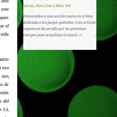
r una
diferentes títulos. Todas estas ventajas se
Series, Xbox One y Xbox 360
pueden reclamar desde la sección de Game
 este
Pass o en tu aplicación de Xbox yendo
Bienvenidos a una sección nueva en el blog
aques
directamente a la pestaña de Game Pass.
dedicada a los juegos gratuitos. Este artículo
ue el
Essential también ahora sumará el acceso a
seguirá en desarrollo por los próximos
la Nube de Xbox, el cual nos permitite jugar
 vida
tiempos para actualizar el estado de
una pequeña porción de los juegos de la
disponibilidad de los juegos principalmente,
suscripción mediante xCloud y más de 600
así como mejorar todo mediante el feedback
juegos compatibles si es que los compramos
de nuestros lectores. Primero que nada
previamente (con más títulos en camino a
uatro
hemos remarcado los juegos gratuitos que
ser compatibles con la función Transmite tu
están limitados o en otras regiones. Dichos
n uso
Propios Juegos). Pueden leer más...
títulos ofrecen contenidos limitados o no se
 uso,
encuentran en algunas regiones de América
ia de
Latina. Podremos ver una lista más
desarrollada, con vídeos o una descripción
osión
de los juegos disponibles de forma gratuita
a del
en Xbox Series, Xbox One y Xbox 360 a
 5.5,
continuación. LOS F2P DEJARON DE PEDIR
DE XBOX LIVE GOLD HACE TIEMPO Desde