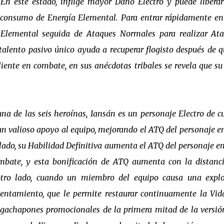
. En este estado, inflige mayor Daño Electro y puede libera
 consumo de Energía Elemental. Para entrar rápidamente en
d Elemental seguida de Ataques Normales para realizar At
alento pasivo único ayuda a recuperar flogisto después de q
nte en combate, en sus anécdotas tribales se revela que su
a de las seis heroínas, Iansán es un personaje Electro de c
 un valioso apoyo al equipo, mejorando el ATQ del personaje e
lado, su Habilidad Definitiva aumenta el ATQ del personaje en
mbate, y esta bonificación de ATQ aumenta con la distanc
otro lado, cuando un miembro del equipo causa una expl
lentamiento, que le permite restaurar continuamente la Vid
 gachapones promocionales de la primera mitad de la versión