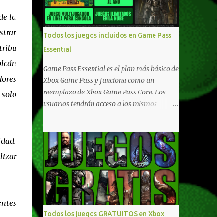
compartido en Windows PC y Xbox, y
de la
tenemos un listado de juegos compatibles
por acá . ¿Aún necesitas una mano con las
strar
Todos los juegos incluidos en Game Pass
compras? Tenemos un tutorial extenso o en
tribu
Essential
vídeo para que se quiten todas las dudas
lcán
generales de cómo hacer compras en Xbox .
Game Pass Essential es el plan más básico de
Podes consultar un listado más completo de
dores
Xbox Game Pass y funciona como un
promociones desde xbox.com. El post puede
reemplazo de Xbox Game Pass Core. Los
 solo
tener actualizaciones regulares o cambios
usuarios tendrán acceso a los mismos
ante cualquier error. Ofertas - Argentina
beneficios de Game Pass Core que ya
Ofertas - Chile Ofertas - Colombia Ofertas
conocían, así como también otras ventajas
- México Ofertas - Estados Unidos Ofertas -
adicionales que fueron anunciados
idad.
España Todas las ofertas de Xbox One
recientemente. Essential incluirá como
lizar
también aplican a Xbox Series, a excepción
novedades una serie de ventajas para
de los jue...
diferentes juegos free to play que están en
Xbox y PC, que van desde skins, desbloqueo
de personajes, paquetes de armas hasta
entes
emotes, monedas virtuales y más para
Todos los juegos GRATUITOS en Xbox