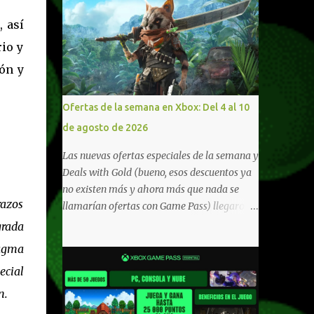
 así
io y
ón y
Ofertas de la semana en Xbox: Del 4 al 10
de agosto de 2026
Las nuevas ofertas especiales de la semana y
Deals with Gold (bueno, esos descuentos ya
no existen más y ahora más que nada se
razos
llamarían ofertas con Game Pass) llegaron a
Xbox Live (lo lamento, pero cuesta decirle
grada
Xbox Network). Para aquellos en Windows
magma
10/11, varios de los juegos que están de
ecial
oferta también cuentan con soporte para
Xbox Play Anywhere, lo que nos permite
n.
jugarlos y mantener un progreso