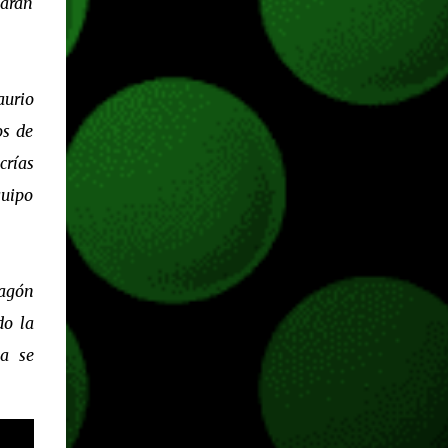
sarán
hace más de un año, juegos como Fortnite,
Apex Legends, Halo Infinite, entre muchos
otros dejaron de pedir cualquier tipo de
suscripción de pago para ser jugados desde
aurio
Xbox One o Xbox Series. JUEGOS
os de
GRATUITOS EN XBOX SERIES Gracias a la
crías
retrocompatibilidad podremos jugar todo lo
que y...
quipo
ragón
do la
ta se