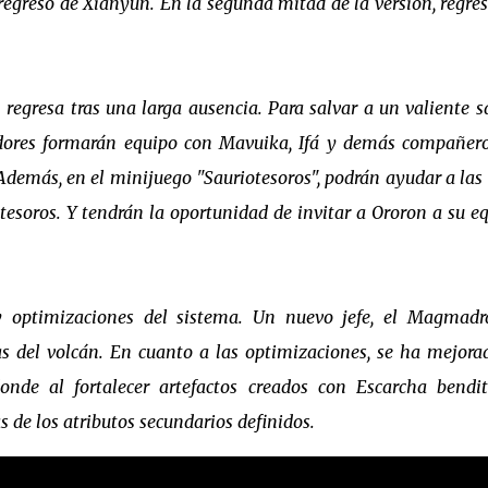
regreso de Xianyun. En la segunda mitad de la versión, regre
 regresa tras una larga ausencia. Para salvar a un valiente s
adores formarán equipo con Mavuika, Ifá y demás compañer
Además, en el minijuego "Sauriotesoros", podrán ayudar a las 
 tesoros. Y tendrán la oportunidad de invitar a Ororon a su e
 y optimizaciones del sistema. Un nuevo jefe, el Magmad
as del volcán. En cuanto a las optimizaciones, se ha mejora
donde al fortalecer artefactos creados con Escarcha bendi
de los atributos secundarios definidos.