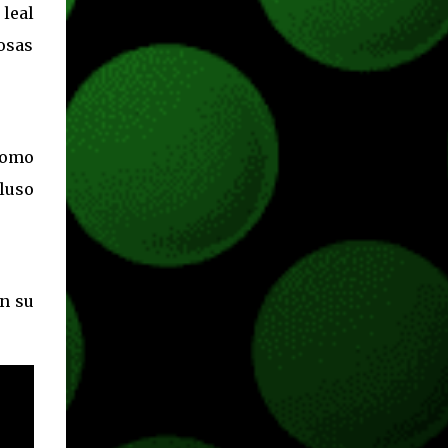
leal
hace más de un año, juegos como Fortnite,
osas
Apex Legends, Halo Infinite, entre muchos
otros dejaron de pedir cualquier tipo de
suscripción de pago para ser jugados desde
Xbox One o Xbox Series. JUEGOS
GRATUITOS EN XBOX SERIES Gracias a la
como
retrocompatibilidad podremos jugar todo lo
luso
que y...
on su