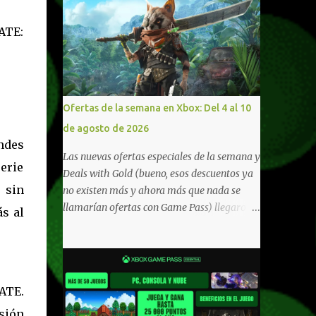
ATE:
Ofertas de la semana en Xbox: Del 4 al 10
de agosto de 2026
indes
Las nuevas ofertas especiales de la semana y
erie
Deals with Gold (bueno, esos descuentos ya
 sin
no existen más y ahora más que nada se
llamarían ofertas con Game Pass) llegaron a
ás al
Xbox Live (lo lamento, pero cuesta decirle
Xbox Network). Para aquellos en Windows
10/11, varios de los juegos que están de
oferta también cuentan con soporte para
ATE.
Xbox Play Anywhere, lo que nos permite
jugarlos y mantener un progreso
sión