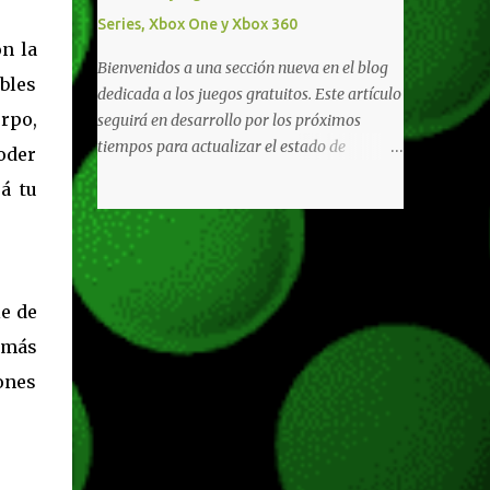
diferentes títulos. Todas estas ventajas se
Series, Xbox One y Xbox 360
pueden reclamar desde la sección de Game
n la
Pass o en tu aplicación de Xbox yendo
Bienvenidos a una sección nueva en el blog
bles
directamente a la pestaña de Game Pass.
dedicada a los juegos gratuitos. Este artículo
Essential también ahora sumará el acceso a
rpo,
seguirá en desarrollo por los próximos
la Nube de Xbox, el cual nos permitite jugar
tiempos para actualizar el estado de
oder
una pequeña porción de los juegos de la
disponibilidad de los juegos principalmente,
á tu
suscripción mediante xCloud y más de 600
así como mejorar todo mediante el feedback
juegos compatibles si es que los compramos
de nuestros lectores. Primero que nada
previamente (con más títulos en camino a
hemos remarcado los juegos gratuitos que
ser compatibles con la función Transmite tu
están limitados o en otras regiones. Dichos
Propios Juegos). Pueden leer más...
títulos ofrecen contenidos limitados o no se
le de
encuentran en algunas regiones de América
 más
Latina. Podremos ver una lista más
iones
desarrollada, con vídeos o una descripción
de los juegos disponibles de forma gratuita
en Xbox Series, Xbox One y Xbox 360 a
continuación. LOS F2P DEJARON DE PEDIR
DE XBOX LIVE GOLD HACE TIEMPO Desde