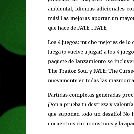
ambiental, idiomas adicionales c
más! Las mejoras aportan un mayor n
que hace de FATE… FATE.
Los 4 juegos: mucho mejores de lo 
Juega (o vuelve a jugar) a los 4 jueg
paquete de lanzamiento se incluyen
The Traitor Soul y FATE: The Cursed
nuevamente en todas las mazmorras 
Partidas completas generadas proce
¡Pon a prueba tu destreza y valen
que suponen todo un desafío! No h
encuentros con monstruos y la apar