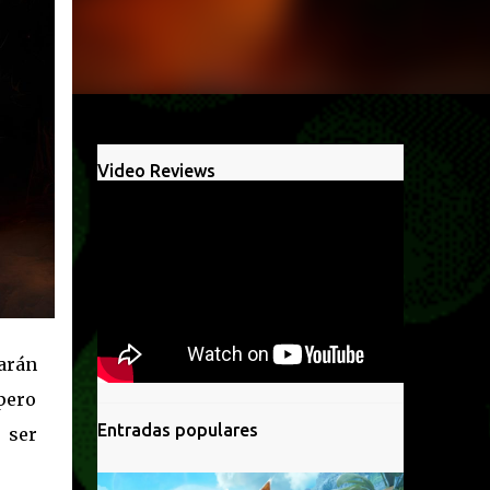
Video Reviews
arán
pero
Entradas populares
 ser