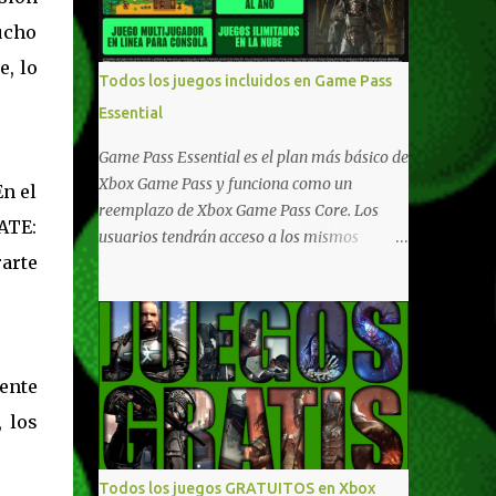
compartido en Windows PC y Xbox, y
ucho
tenemos un listado de juegos compatibles
e, lo
por acá . ¿Aún necesitas una mano con las
Todos los juegos incluidos en Game Pass
compras? Tenemos un tutorial extenso o en
Essential
vídeo para que se quiten todas las dudas
generales de cómo hacer compras en Xbox .
Game Pass Essential es el plan más básico de
Podes consultar un listado más completo de
Xbox Game Pass y funciona como un
En el
promociones desde xbox.com. El post puede
reemplazo de Xbox Game Pass Core. Los
ATE:
tener actualizaciones regulares o cambios
usuarios tendrán acceso a los mismos
ante cualquier error. Ofertas - Argentina
rarte
beneficios de Game Pass Core que ya
Ofertas - Chile Ofertas - Colombia Ofertas
conocían, así como también otras ventajas
- México Ofertas - Estados Unidos Ofertas -
adicionales que fueron anunciados
España Todas las ofertas de Xbox One
recientemente. Essential incluirá como
también aplican a Xbox Series, a excepción
novedades una serie de ventajas para
ente
de los jue...
diferentes juegos free to play que están en
 los
Xbox y PC, que van desde skins, desbloqueo
de personajes, paquetes de armas hasta
emotes, monedas virtuales y más para
Todos los juegos GRATUITOS en Xbox