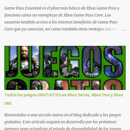
- Argentina Ofertas - Chile Ofertas - Colombia Ofertas - México
Ofertas - Estados Unidos Ofertas - España Todas las ofertas de
Game Pass Essential es el plan más básico de Xbox Game Pass y
Xbox One también aplican a Xbox Series, a excepción de los jue...
funciona como un reemplazo de Xbox Game Pass Core. Los
usuarios tendrán acceso a los mismos beneficios de Game Pass
Core que ya conocían, así como también otras ventajas adicionales
que fueron anunciados recientemente. Essential incluirá como
novedades una serie de ventajas para diferentes juegos free to play
que están en Xbox y PC, que van desde skins, desbloqueo de
personajes, paquetes de armas hasta emotes, monedas virtuales y
más para diferentes títulos. Todas estas ventajas se pueden
reclamar desde la sección de Game Pass o en tu aplicación de Xbox
yendo directamente a la pestaña de Game Pass. Essential también
ahora sumará el acceso a la Nube de Xbox, el cual nos permitite
jugar una pequeña porción de los juegos de la suscripción
Todos los juegos GRATUITOS en Xbox Series, Xbox One y Xbox
mediante xCloud y más de 600 juegos compatibles si es que los
360
compramos previamente (con más títulos en camino a ser
compatibles con la función Transmite tu Propios Juegos). Pueden
Bienvenidos a una sección nueva en el blog dedicada a los juegos
leer más...
gratuitos. Este artículo seguirá en desarrollo por los próximos
tiempos para actualizar el estado de disponibilidad de los juegos