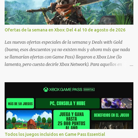
Ofertas de la semana en Xbox: Del 4 al 10 de agosto de 2026
Las nuevas ofertas especiales de la semana y Deals with Gold
(bueno, esos descuentos ya no existen más y ahora más que nada
se llamarían ofertas con Game Pass) llegaron a Xbox Live (lo
lamento, pero cuesta decirle Xbox Network). Para aquellos en
Windows 10/11, varios de los juegos que están de oferta también
cuentan con soporte para Xbox Play Anywhere, lo que nos permite
jugarlos y mantener un progreso compartido en Windows PC y
Xbox, y tenemos un listado de juegos compatibles por acá . ¿Aún
necesitas una mano con las compras? Tenemos un tutorial extenso
o en vídeo para que se quiten todas las dudas generales de cómo
hacer compras en Xbox . Podes consultar un listado más completo
de promociones desde xbox.com. El post puede tener
actualizaciones regulares o cambios ante cualquier error. Ofertas
Todos los juegos incluidos en Game Pass Essential