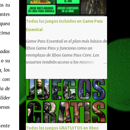
compartido en Windows PC y Xbox, y
as tu
tenemos un listado de juegos compatibles
antes
por acá . ¿Aún necesitas una mano con las
Todos los juegos incluidos en Game Pass
oquea
compras? Tenemos un tutorial extenso o en
Essential
vídeo para que se quiten todas las dudas
 cima
generales de cómo hacer compras en Xbox .
Game Pass Essential es el plan más básico de
Podes consultar un listado más completo de
Xbox Game Pass y funciona como un
iadas
promociones desde xbox.com. El post puede
reemplazo de Xbox Game Pass Core. Los
tener actualizaciones regulares o cambios
 o su
usuarios tendrán acceso a los mismos
ante cualquier error. Ofertas - Argentina
beneficios de Game Pass Core que ya
, los
Ofertas - Chile Ofertas - Colombia Ofertas
conocían, así como también otras ventajas
s con
- México Ofertas - Estados Unidos Ofertas -
adicionales que fueron anunciados
España Todas las ofertas de Xbox One
ia de
recientemente. Essential incluirá como
también aplican a Xbox Series, a excepción
novedades una serie de ventajas para
líder
de los jue...
diferentes juegos free to play que están en
uevas
Xbox y PC, que van desde skins, desbloqueo
de personajes, paquetes de armas hasta
emotes, monedas virtuales y más para
mente
Todos los juegos GRATUITOS en Xbox