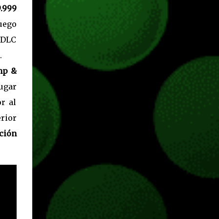
.999
juego
 DLC
.
mp &
jugar
r al
erior
ción