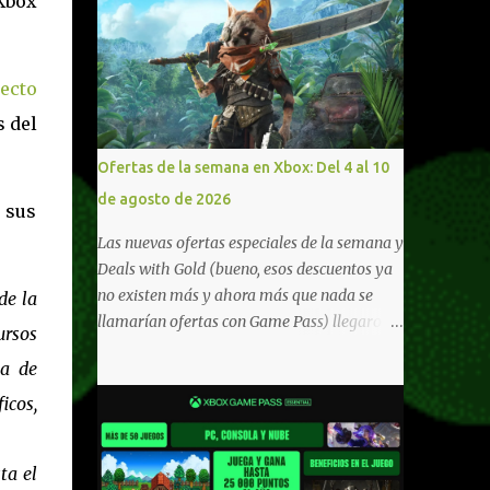
 Xbox
ecto
s del
Ofertas de la semana en Xbox: Del 4 al 10
de agosto de 2026
 sus
Las nuevas ofertas especiales de la semana y
Deals with Gold (bueno, esos descuentos ya
no existen más y ahora más que nada se
de la
llamarían ofertas con Game Pass) llegaron a
ursos
Xbox Live (lo lamento, pero cuesta decirle
ia de
Xbox Network). Para aquellos en Windows
10/11, varios de los juegos que están de
icos,
oferta también cuentan con soporte para
Xbox Play Anywhere, lo que nos permite
ta el
jugarlos y mantener un progreso