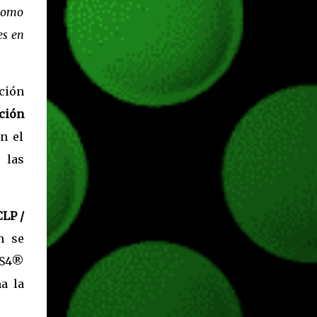
 como
hace más de un año, juegos como Fortnite,
Apex Legends, Halo Infinite, entre muchos
es en
otros dejaron de pedir cualquier tipo de
suscripción de pago para ser jugados desde
Xbox One o Xbox Series. JUEGOS
ición
GRATUITOS EN XBOX SERIES Gracias a la
ción
retrocompatibilidad podremos jugar todo lo
que y...
n el
e las
CLP /
n se
PS4®
a la