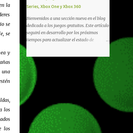
diferentes títulos. Todas estas ventajas se
en la
Series, Xbox One y Xbox 360
pueden reclamar desde la sección de Game
deres
Pass o en tu aplicación de Xbox yendo
Bienvenidos a una sección nueva en el blog
directamente a la pestaña de Game Pass.
io se
dedicada a los juegos gratuitos. Este artículo
Essential también ahora sumará el acceso a
seguirá en desarrollo por los próximos
e, se
la Nube de Xbox, el cual nos permitite jugar
tiempos para actualizar el estado de
una pequeña porción de los juegos de la
disponibilidad de los juegos principalmente,
suscripción mediante xCloud y más de 600
nea y
así como mejorar todo mediante el feedback
juegos compatibles si es que los compramos
de nuestros lectores. Primero que nada
añas
previamente (con más títulos en camino a
hemos remarcado los juegos gratuitos que
n una
ser compatibles con la función Transmite tu
están limitados o en otras regiones. Dichos
Propios Juegos). Pueden leer más...
estén
títulos ofrecen contenidos limitados o no se
encuentran en algunas regiones de América
Latina. Podremos ver una lista más
ldas,
desarrollada, con vídeos o una descripción
a los
de los juegos disponibles de forma gratuita
en Xbox Series, Xbox One y Xbox 360 a
nados
continuación. LOS F2P DEJARON DE PEDIR
e los
DE XBOX LIVE GOLD HACE TIEMPO Desde