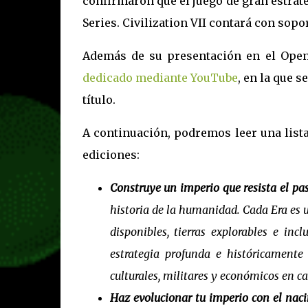
confirmaron que el juego de gran estrate
Series. Civilization VII contará con sop
Además de su presentación en el Openi
dedicado mediante YouTube
, en la que 
título.
A continuación, podremos leer una list
ediciones:
Construye un imperio que resista el pa
historia de la humanidad. Cada Era es un
disponibles, tierras explorables e in
estrategia profunda e históricamente 
culturales, militares y económicos en ca
Haz evolucionar tu imperio con el nac