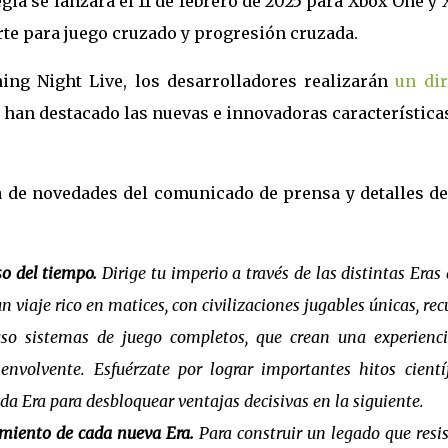
gia se lanzará el 11 de febrero de 2025 para Xbox One y
orte para juego cruzado y progresión cruzada.
ng Night Live, los desarrolladores realizarán
un dir
se han destacado las nuevas e innovadoras característica
a de novedades del comunicado de prensa y detalles de
so del tiempo.
Dirige tu imperio a través de las distintas Eras 
 viaje rico en matices, con civilizaciones jugables únicas, rec
cluso sistemas de juego completos, que crean una experienc
envolvente. Esfuérzate por lograr importantes hitos científ
da Era para desbloquear ventajas decisivas en la siguiente.
imiento de cada nueva Era.
Para construir un legado que resis