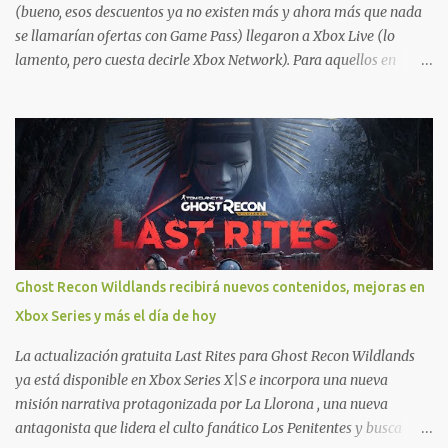
(bueno, esos descuentos ya no existen más y ahora más que nada
se llamarían ofertas con Game Pass) llegaron a Xbox Live (lo
lamento, pero cuesta decirle Xbox Network). Para aquellos en
Windows 10/11, varios de los juegos que están de oferta también
cuentan con soporte para Xbox Play Anywhere, lo que nos permite
jugarlos y mantener un progreso compartido en Windows PC y
Xbox, y tenemos un listado de juegos compatibles por acá . ¿Aún
necesitas una mano con las compras? Tenemos un tutorial extenso
o en vídeo para que se quiten todas las dudas generales de cómo
hacer compras en Xbox . Podes consultar un listado más completo
de promociones desde xbox.com. El post puede tener
actualizaciones regulares o cambios ante cualquier error. Ofertas
Ghost Recon Wildlands recibirá nuevos contenidos, mejoras en
- Argentina Ofertas - Chile Ofertas - Colombia Ofertas - México
Xbox Series y más el día de hoy
Ofertas - Estados Unidos Ofertas - España Todas las ofertas de
Xbox One también aplican a Xbox Series, a excepción de los jue...
La actualización gratuita Last Rites para Ghost Recon Wildlands
ya está disponible en Xbox Series X|S e incorpora una nueva
misión narrativa protagonizada por La Llorona , una nueva
antagonista que lidera el culto fanático Los Penitentes y busca