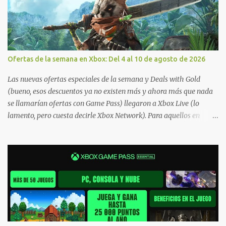
Ofertas de la semana en Xbox: Del 4 al 10 de agosto de 2026
Las nuevas ofertas especiales de la semana y Deals with Gold
(bueno, esos descuentos ya no existen más y ahora más que nada
se llamarían ofertas con Game Pass) llegaron a Xbox Live (lo
lamento, pero cuesta decirle Xbox Network). Para aquellos en
Windows 10/11, varios de los juegos que están de oferta también
cuentan con soporte para Xbox Play Anywhere, lo que nos permite
jugarlos y mantener un progreso compartido en Windows PC y
Xbox, y tenemos un listado de juegos compatibles por acá . ¿Aún
necesitas una mano con las compras? Tenemos un tutorial extenso
o en vídeo para que se quiten todas las dudas generales de cómo
hacer compras en Xbox . Podes consultar un listado más completo
de promociones desde xbox.com. El post puede tener
actualizaciones regulares o cambios ante cualquier error. Ofertas