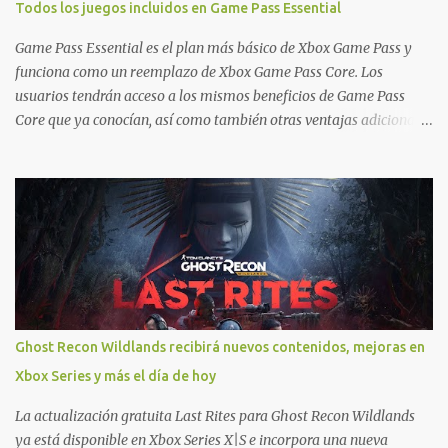
Todos los juegos incluidos en Game Pass Essential
- Argentina Ofertas - Chile Ofertas - Colombia Ofertas - México
Ofertas - Estados Unidos Ofertas - España Todas las ofertas de
Game Pass Essential es el plan más básico de Xbox Game Pass y
Xbox One también aplican a Xbox Series, a excepción de los jue...
funciona como un reemplazo de Xbox Game Pass Core. Los
usuarios tendrán acceso a los mismos beneficios de Game Pass
Core que ya conocían, así como también otras ventajas adicionales
que fueron anunciados recientemente. Essential incluirá como
novedades una serie de ventajas para diferentes juegos free to play
que están en Xbox y PC, que van desde skins, desbloqueo de
personajes, paquetes de armas hasta emotes, monedas virtuales y
más para diferentes títulos. Todas estas ventajas se pueden
reclamar desde la sección de Game Pass o en tu aplicación de Xbox
yendo directamente a la pestaña de Game Pass. Essential también
ahora sumará el acceso a la Nube de Xbox, el cual nos permitite
jugar una pequeña porción de los juegos de la suscripción
Ghost Recon Wildlands recibirá nuevos contenidos, mejoras en
mediante xCloud y más de 600 juegos compatibles si es que los
Xbox Series y más el día de hoy
compramos previamente (con más títulos en camino a ser
compatibles con la función Transmite tu Propios Juegos). Pueden
La actualización gratuita Last Rites para Ghost Recon Wildlands
leer más...
ya está disponible en Xbox Series X|S e incorpora una nueva