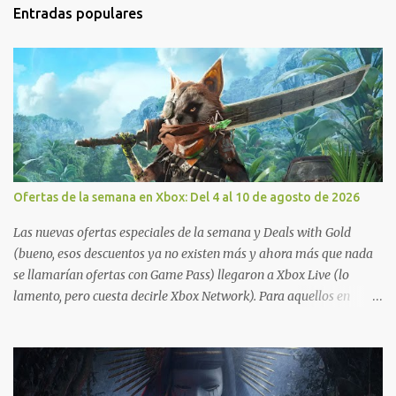
Entradas populares
Ofertas de la semana en Xbox: Del 4 al 10 de agosto de 2026
Las nuevas ofertas especiales de la semana y Deals with Gold
(bueno, esos descuentos ya no existen más y ahora más que nada
se llamarían ofertas con Game Pass) llegaron a Xbox Live (lo
lamento, pero cuesta decirle Xbox Network). Para aquellos en
Windows 10/11, varios de los juegos que están de oferta también
cuentan con soporte para Xbox Play Anywhere, lo que nos permite
jugarlos y mantener un progreso compartido en Windows PC y
Xbox, y tenemos un listado de juegos compatibles por acá . ¿Aún