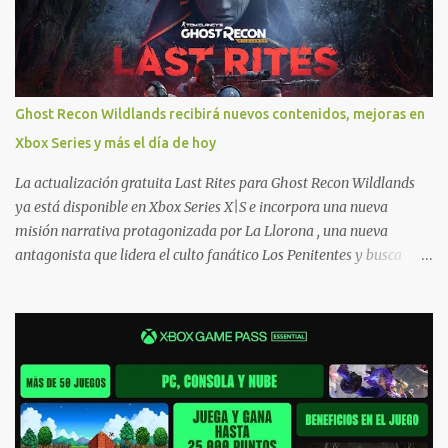
necesitas una mano con las compras? Tenemos un tutorial extenso
o en vídeo para que se quiten todas las dudas generales de cómo
hacer compras en Xbox . Podes consultar un listado más completo
de promociones desde xbox.com. El post puede tener
actualizaciones regulares o cambios ante cualquier error. Ofertas
Ghost Recon Wildlands recibirá nuevos contenidos, mejoras en
- Argentina Ofertas - Chile Ofertas - Colombia Ofertas - México
Xbox Series y más el día de hoy
Ofertas - Estados Unidos Ofertas - España Todas las ofertas de
Xbox One también aplican a Xbox Series, a excepción de los jue...
La actualización gratuita Last Rites para Ghost Recon Wildlands
ya está disponible en Xbox Series X|S e incorpora una nueva
misión narrativa protagonizada por La Llorona , una nueva
antagonista que lidera el culto fanático Los Penitentes y busca
vengarse de quienes le hicieron daño en Bolivia. La actualización
también marca el retorno del icónico enfrentamiento contra el
Predator , uno de los desafíos más recordados por la comunidad,
junto con múltiples mejoras centradas en ampliar la libertad de
juego. Uno de los aspectos más importantes de Last Rites es la
gran cantidad de opciones de personalización incorporadas. Ahora
es posible ocultar más elementos de la interfaz, incluyendo las
trayectorias de lanzamiento de granadas y el resaltado de objetos