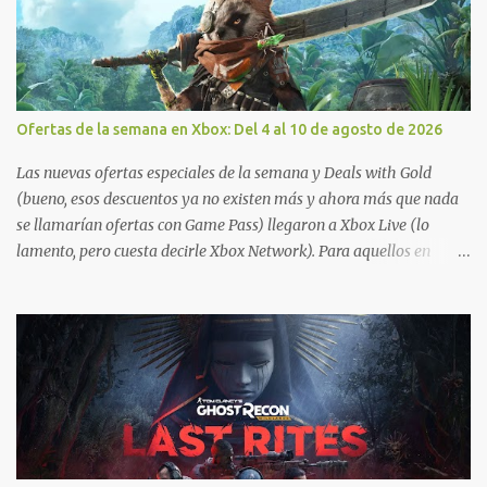
Ofertas de la semana en Xbox: Del 4 al 10 de agosto de 2026
Las nuevas ofertas especiales de la semana y Deals with Gold
(bueno, esos descuentos ya no existen más y ahora más que nada
se llamarían ofertas con Game Pass) llegaron a Xbox Live (lo
lamento, pero cuesta decirle Xbox Network). Para aquellos en
Windows 10/11, varios de los juegos que están de oferta también
cuentan con soporte para Xbox Play Anywhere, lo que nos permite
jugarlos y mantener un progreso compartido en Windows PC y
Xbox, y tenemos un listado de juegos compatibles por acá . ¿Aún
necesitas una mano con las compras? Tenemos un tutorial extenso
o en vídeo para que se quiten todas las dudas generales de cómo
hacer compras en Xbox . Podes consultar un listado más completo
de promociones desde xbox.com. El post puede tener
actualizaciones regulares o cambios ante cualquier error. Ofertas