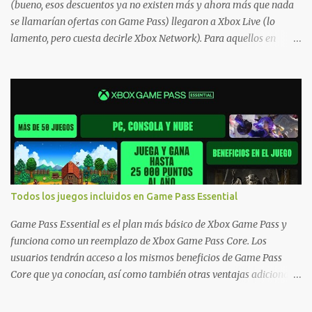
(bueno, esos descuentos ya no existen más y ahora más que nada
se llamarían ofertas con Game Pass) llegaron a Xbox Live (lo
lamento, pero cuesta decirle Xbox Network). Para aquellos en
Windows 10/11, varios de los juegos que están de oferta también
cuentan con soporte para Xbox Play Anywhere, lo que nos permite
jugarlos y mantener un progreso compartido en Windows PC y
Xbox, y tenemos un listado de juegos compatibles por acá . ¿Aún
necesitas una mano con las compras? Tenemos un tutorial extenso
o en vídeo para que se quiten todas las dudas generales de cómo
hacer compras en Xbox . Podes consultar un listado más completo
de promociones desde xbox.com. El post puede tener
actualizaciones regulares o cambios ante cualquier error. Ofertas
Todos los juegos incluidos en Game Pass Essential
- Argentina Ofertas - Chile Ofertas - Colombia Ofertas - México
Ofertas - Estados Unidos Ofertas - España Todas las ofertas de
Game Pass Essential es el plan más básico de Xbox Game Pass y
Xbox One también aplican a Xbox Series, a excepción de los jue...
funciona como un reemplazo de Xbox Game Pass Core. Los
usuarios tendrán acceso a los mismos beneficios de Game Pass
Core que ya conocían, así como también otras ventajas adicionales
que fueron anunciados recientemente. Essential incluirá como
novedades una serie de ventajas para diferentes juegos free to play