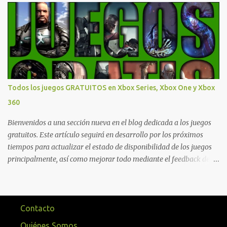
que están en Xbox y PC, que van desde skins, desbloqueo de
personajes, paquetes de armas hasta emotes, monedas virtuales y
más para diferentes títulos. Todas estas ventajas se pueden
reclamar desde la sección de Game Pass o en tu aplicación de Xbox
yendo directamente a la pestaña de Game Pass. Essential también
ahora sumará el acceso a la Nube de Xbox, el cual nos permitite
jugar una pequeña porción de los juegos de la suscripción
Todos los juegos GRATUITOS en Xbox Series, Xbox One y Xbox
mediante xCloud y más de 600 juegos compatibles si es que los
360
compramos previamente (con más títulos en camino a ser
compatibles con la función Transmite tu Propios Juegos). Pueden
Bienvenidos a una sección nueva en el blog dedicada a los juegos
leer más...
gratuitos. Este artículo seguirá en desarrollo por los próximos
tiempos para actualizar el estado de disponibilidad de los juegos
principalmente, así como mejorar todo mediante el feedback de
nuestros lectores. Primero que nada hemos remarcado los juegos
gratuitos que están limitados o en otras regiones. Dichos títulos
ofrecen contenidos limitados o no se encuentran en algunas
regiones de América Latina. Podremos ver una lista más
Contacto
desarrollada, con vídeos o una descripción de los juegos
Quiénes Somos