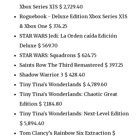
Xbox Series X|S $ 2,729.40
Roguebook - Deluxe Edition Xbox Series X|S
& Xbox One $ 374.25
STAR WARS Jedi: La Orden caída Edición
Deluxe $ 569.70
STAR WARS: Squadrons $ 624.75
Saints Row The Third Remastered $ 397.25
Shadow Warrior 3 $ 428.40
Tiny Tina's Wonderlands $ 4,789.60
Tiny Tina's Wonderlands: Chaotic Great
Edition $ 7,184.80
Tiny Tina's Wonderlands: Next-Level Edition
$ 5,894.40
Tom Clancy’s Rainbow Six Extraction $