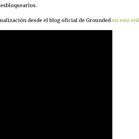
esbloquearlos.
ualización desde el blog oficial de Grounded
en este en