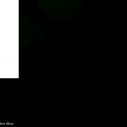
Pass o en tu aplicación de Xbox yendo
directamente a la pestaña de Game Pass.
Essential también ahora sumará el acceso a
la Nube de Xbox, el cual nos permitite jugar
una pequeña porción de los juegos de la
suscripción mediante xCloud y más de 600
juegos compatibles si es que los compramos
previamente (con más títulos en camino a
ser compatibles con la función Transmite tu
Propios Juegos). Pueden leer más...
obre Xbox