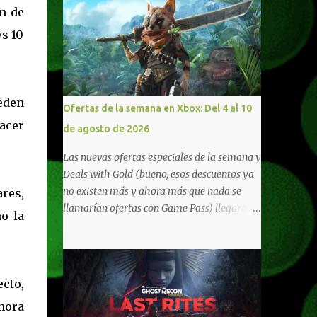
n de
ws 10
eden
Ofertas de la semana en Xbox: Del 4 al 10
acer
de agosto de 2026
Las nuevas ofertas especiales de la semana y
Deals with Gold (bueno, esos descuentos ya
no existen más y ahora más que nada se
res,
llamarían ofertas con Game Pass) llegaron a
mo la
Xbox Live (lo lamento, pero cuesta decirle
Xbox Network). Para aquellos en Windows
10/11, varios de los juegos que están de
oferta también cuentan con soporte para
ecto,
Xbox Play Anywhere, lo que nos permite
hora
jugarlos y mantener un progreso