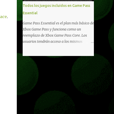
libertad de juego. Uno de los aspectos más
Todos los juegos incluidos en Game Pass
importantes de Last Rites es la gran
Essential
cantidad de opciones de personalización
lace
.
incorporadas. Ahora es posible ocultar más
Game Pass Essential es el plan más básico de
elementos de la interfaz, incluyendo las
Xbox Game Pass y funciona como un
trayectorias de lanzamiento de granadas y
reemplazo de Xbox Game Pass Core. Los
el resaltado de objetos interactivos, además
usuarios tendrán acceso a los mismos
de desactivar automáticamente los sonidos
beneficios de Game Pass Core que ya
asociados cuando la interfaz está oculta.
conocían, así como también otras ventajas
También se añaden los llamados
adicionales que fueron anunciados
"Parámetros Ghost" , que permiten activar
recientemente. Essential incluirá como
la recarga táctica, limitar el número de
novedades una serie de ventajas para
armas ...
diferentes juegos free to play que están en
Xbox y PC, que van desde skins, desbloqueo
de personajes, paquetes de armas hasta
emotes, monedas virtuales y más para
diferentes títulos. Todas estas ventajas se
pueden reclamar desde la sección de Game